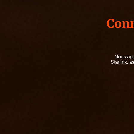
Conn
Nous appo
Starlink, a